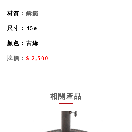
材質
：鑄鐵
尺寸 : 45ø
顏色：古綠
牌價：
$ 2,500
相關產品