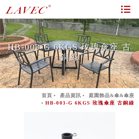
HB-003-G 6KGS 玫瑰傘座 古
銅綠
首頁
產品資訊
庭園飾品&傘&傘座
HB-003-G 6KGS 玫瑰傘座 古銅綠