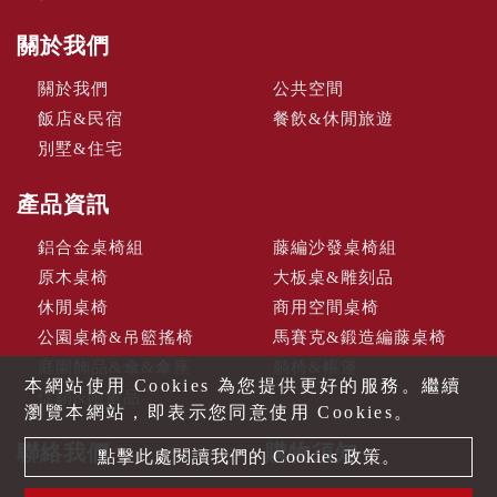
關於我們
關於我們
公共空間
飯店&民宿
餐飲&休閒旅遊
別墅&住宅
產品資訊
鋁合金桌椅組
藤編沙發桌椅組
原木桌椅
大板桌&雕刻品
休閒桌椅
商用空間桌椅
公園桌椅&吊籃搖椅
馬賽克&鍛造編藤桌椅
庭園飾品&傘&傘座
躺椅&帳篷
本網站使用 Cookies 為您提供更好的服務。繼續
促銷&限量品
瀏覽本網站，即表示您同意使用 Cookies。
聯絡我們
購物須知
點擊此處閱讀我們的 Cookies 政策。