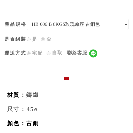
產品規格
是否組裝
是
否
自取
聯絡客服
運送方式
宅配
材質
：鑄鐵
尺寸 : 45ø
顏色：古銅